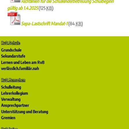
Richtlinien für die Schulkinderbetreuung Schulbeginn
gültig ab 1.4.2025
(125
KB
)
Sepa-Lastschrift Mandat-1
(84
KB
)
RvB.Schule
Grundschule
Sekundarstufe
Lernen und Leben am RvB
verlässlich.familiär.nah
RvB.Menschen
Schulleitung
Lehrerkollegium
Verwaltung
Ansprechpartner
Unterstützung und Beratung
Gremien