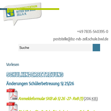
RvB.Schule
RvB.Menschen
RvB.Infos
+49 7835-540395-0
poststelle@bz-rvb-zell.schule.bwl.de
Vorlesen
Startseite
»
RvB.Schule
»
Grundschule
»
Schulkinderbetreuung
SCHULKINDERBETREUUNG
Änderungen Schülerbetreuung SJ 25/26
Anmeldeformular SKB ab SJ 26 -27- RvB (1)
(206
KB
)