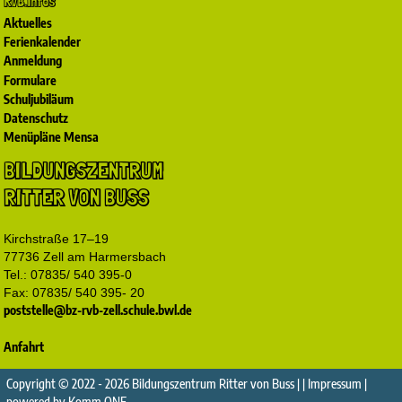
RvB.Infos
Aktuelles
Ferienkalender
Anmeldung
Formulare
Schuljubiläum
Datenschutz
Menüpläne Mensa
BILDUNGSZENTRUM
RITTER VON BUSS
Kirchstraße 17–19
77736 Zell am Harmersbach
Tel.: 07835/ 540 395-0
Fax: 07835/ 540 395- 20
poststelle@bz-rvb-zell.schule.bwl.de
Anfahrt
Copyright © 2022 - 2026 Bildungszentrum Ritter von Buss | |
Impressum
|
powered by
Komm.ONE