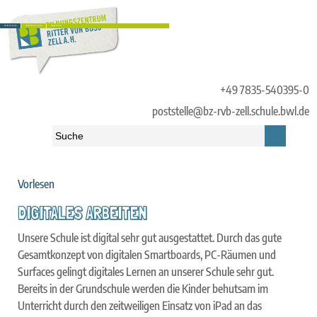
RvB.Schule
RvB.Menschen
RvB.Infos
+49 7835-540395-0
poststelle@bz-rvb-zell.schule.bwl.de
Vorlesen
Startseite
»
RvB.Schule
»
Lernen und Leben am RvB
»
Digitales Arbeiten
DIGITALES ARBEITEN
Unsere Schule ist digital sehr gut ausgestattet. Durch das gute
Gesamtkonzept von digitalen Smartboards, PC-Räumen und
Surfaces gelingt digitales Lernen an unserer Schule sehr gut.
Bereits in der Grundschule werden die Kinder behutsam im
Unterricht durch den zeitweiligen Einsatz von iPad an das