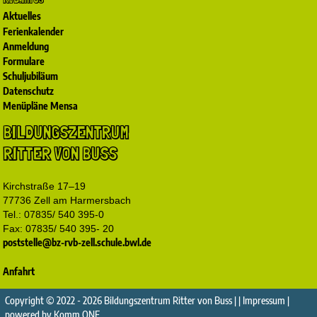
Aktuelles
Ferienkalender
Anmeldung
Formulare
Schuljubiläum
Datenschutz
Menüpläne Mensa
BILDUNGSZENTRUM
RITTER VON BUSS
Kirchstraße 17–19
77736 Zell am Harmersbach
Tel.: 07835/ 540 395-0
Fax: 07835/ 540 395- 20
poststelle@bz-rvb-zell.schule.bwl.de
Anfahrt
Copyright © 2022 - 2026 Bildungszentrum Ritter von Buss | |
Impressum
|
powered by
Komm.ONE