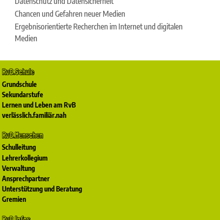
Datenschutz und Datensicherheit
Chancen und Gefahren neuer Medien
Ergebnisorientierte Recherchen im Internet und digitalen
Medien
RvB.Schule
Grundschule
Sekundarstufe
Lernen und Leben am RvB
verlässlich.familiär.nah
RvB.Menschen
Schulleitung
Lehrerkollegium
Verwaltung
Ansprechpartner
Unterstützung und Beratung
Gremien
RvB.Infos