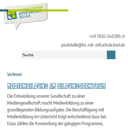
RvB.Schule
RvB.Menschen
RvB.Infos
+49 7835-540395-0
poststelle@bz-rvb-zell.schule.bwl.de
Vorlesen
Startseite
»
RvB.Schule
»
Lernen und Leben am RvB
»
Digitales Arbeiten
»
Medienbildung am Bildungszentrum
MEDIENBILDUNG AM BILDUNGSZENTRUM
Die Entwicklung unserer Gesellschaft zu einer
Mediengesellschaft macht Medienbildung zu einer
grundlegenden Bildungsaufgabe. Die Beschäftigung mit
Medienbildung im Unterricht trägt entscheidend dazu bei.
Dazu zählen die Anwendung der gängigen Programme,